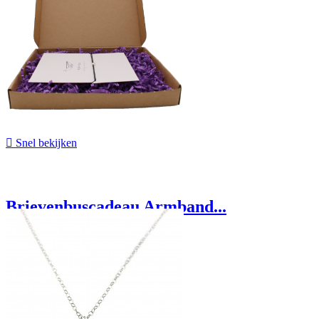

Snel bekijken
Brievenbuscadeau Armband...
€ 14,95