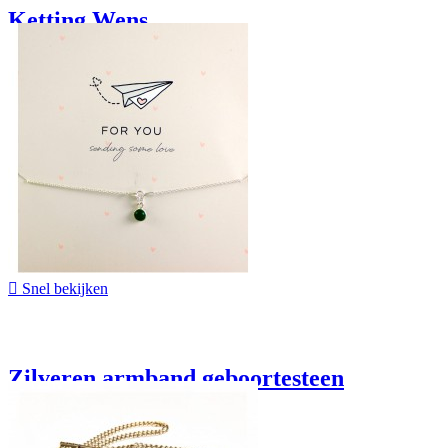
Ketting Wens
€ 19,95

Snel bekijken
Zilveren armband geboortesteen
€ 24,95