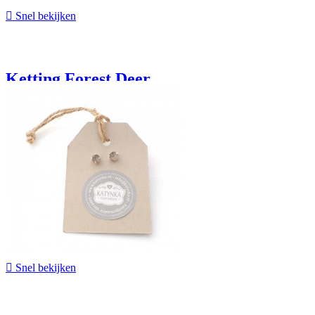

Snel bekijken
Ketting Forest Deer
€ 30,90

Snel bekijken