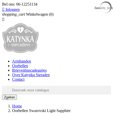
Bel ons:
06-12251134
favorite_bor
favorite_bor
favorite_bor
favorite_bor
favorite_bor
favorite_bor
favorite_bor
favorite_bor
favorite_bor

Inloggen
shopping_cart
Winkelwagen
(0)

Armbanden
Oorbellen
Brievenbuscadeautjes
Over Katynka Sieraden
Contact
Zoeken

Home
Oorbellen Swarovski Light Sapphire