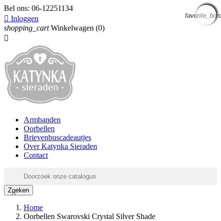
Bel ons:
06-12251134
favorite_bor
favorite_bor
favorite_bor
favorite_bor
favorite_bor
favorite_bor
favorite_bor
favorite_bor
favorite_bor

Inloggen
shopping_cart
Winkelwagen
(0)

Armbanden
Oorbellen
Brievenbuscadeautjes
Over Katynka Sieraden
Contact
Zoeken

Home
Oorbellen Swarovski Crystal Silver Shade