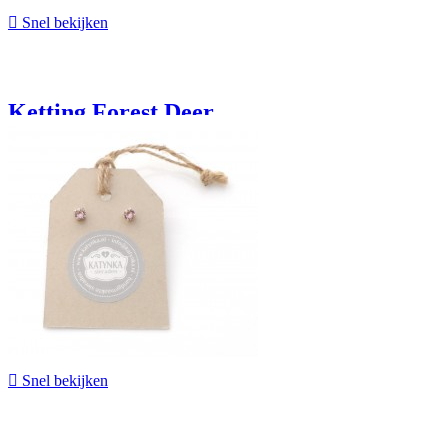

Snel bekijken
Ketting Forest Deer
€ 30,90

Snel bekijken