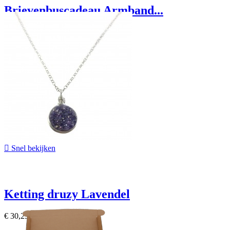
Brievenbuscadeau Armband...
€ 14,95

Snel bekijken
Ketting druzy Lavendel
€ 30,25