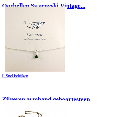
Oorbellen Swarovski Vintage...
€ 9,95

Snel bekijken
Zilveren armband geboortesteen
€ 24,95