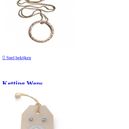

Snel bekijken
Ketting Wens
€ 19,95