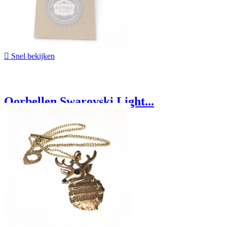

Snel bekijken
Oorbellen Swarovski Light...
€ 9,95